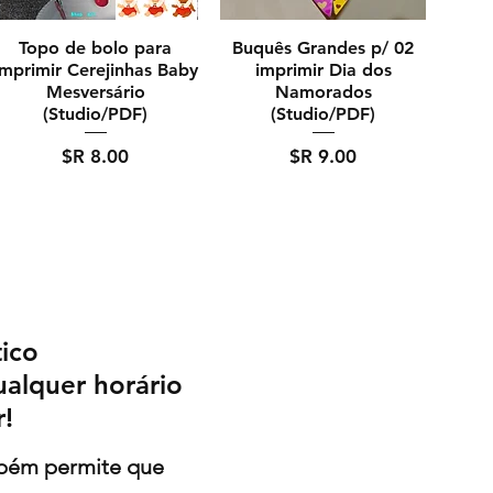
Topo de bolo para
02 Buquês Grandes p/
imprimir Cerejinhas Baby
imprimir Dia dos
Mesversário
Namorados
(Studio/PDF)
(Studio/PDF)
מחיר
מחיר
ico
ualquer horário
r!
mbém permite que