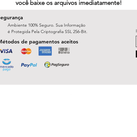
você baixe os arquivos imediatamente!
Segurança
Ambiente 100% Seguro. Sua Informação
é Protegida Pela Criptografia SSL 256-Bit.
Métodos de pagamentos aceitos
ShopArt Digital - Since 2014
São José do Rio Preto, SP 15047-254
michelle.rsilva@gmail.com - Whatsapp: (17) 99781-9391