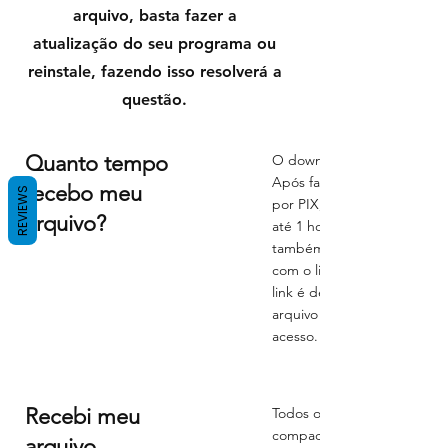
arquivo, basta fazer a
atualização do seu programa ou
reinstale, fazendo isso resolverá a
questão.
Quanto tempo
O download do arquivo é
Após fazer o pagamento pr
recebo meu
REVIEWS
por PIX, por cartão de créd
arquivo?
até 1 hora para liberação d
também receberá uma cópia
com o link para download. 
link é de 30 dias, então gu
arquivo em uma pasta que se
acesso. Não reenviamos arq
Recebi meu
Todos os arquivos do site e
compactados, em formato ZI
arquivo