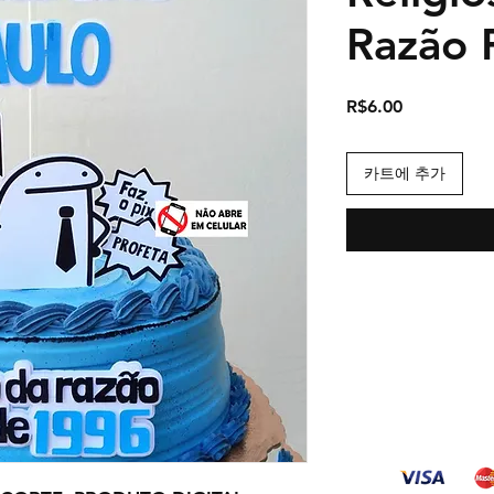
Razão 
가
R$6.00
격
카트에 추가