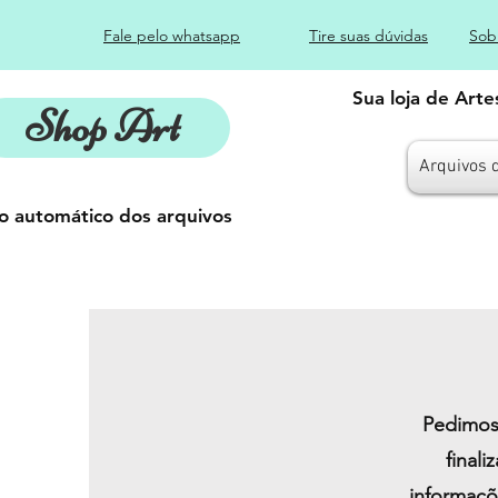
Fale pelo whatsapp
Tire suas dúvidas
Sob
Sua loja de Art
Shop Art
Arquivos 
o automático dos arquivos
Pedimos 
final
informaçõ