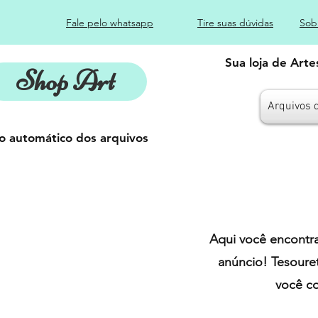
Fale pelo whatsapp
Tire suas dúvidas
Sob
Sua loja de Art
Shop Art
Arquivos 
o automático dos arquivos
Aqui você encontra
anúncio! Tesoure
você co