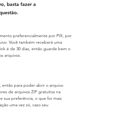
o, basta fazer a
 questão.
ento preferencialmente por PIX, por
rquivo. Você também receberá uma
link é de 30 dias, então guarde bem o
s arquivos.
 então para poder abrir o arquivo
tores de arquivos ZIP gratuitos na
de sua preferência, o que for mais
lação uma vez só, caso seu