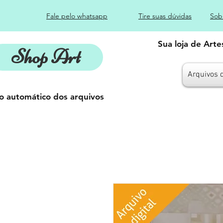
Fale pelo whatsapp
Tire suas dúvidas
Sob
Sua loja de Art
Shop Art
Arquivos 
o automático dos arquivos