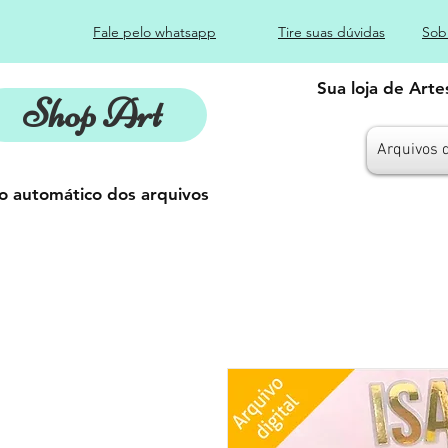
Fale pelo whatsapp
Tire suas dúvidas
Sob
Sua loja de Art
Shop Art
Arquivos 
o automático dos arquivos