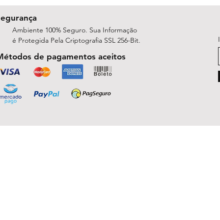
Segurança
Ambiente 100% Seguro. Sua Informação
é Protegida Pela Criptografia SSL 256-Bit.
Métodos de pagamentos aceitos
ShopArt Digital - Since 2014
São José do Rio Preto, SP 15047-254
michelle.rsilva@gmail.com - Whatsapp: (17) 99781-9391