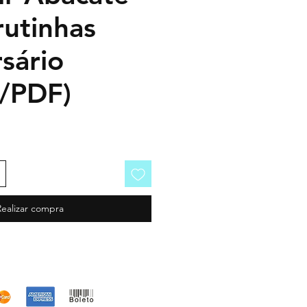
rutinhas
sário
o/PDF)
Realizar compra