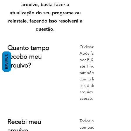
arquivo, basta fazer a
atualização do seu programa ou
reinstale, fazendo isso resolverá a
questão.
Quanto tempo
O download do arquivo é
Após fazer o pagamento pr
recebo meu
REVIEWS
por PIX, por cartão de créd
arquivo?
até 1 hora para liberação d
também receberá uma cópia
com o link para download. 
link é de 30 dias, então gu
arquivo em uma pasta que se
acesso. Não reenviamos arq
Recebi meu
Todos os arquivos do site e
compactados, em formato ZI
arquivo