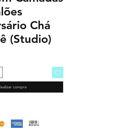
lões
sário Chá
ê (Studio)
Realizar compra