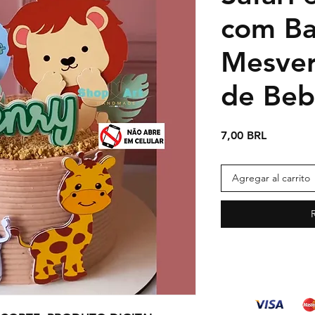
com Ba
Mesver
de Beb
Precio
7,00 BRL
Agregar al carrito