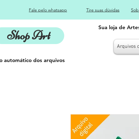
Fale pelo whatsapp
Tire suas dúvidas
Sob
Sua loja de Art
Shop Art
Arquivos 
o automático dos arquivos