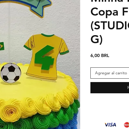
Copa F
(STUD
G)
Precio
6,00 BRL
Agregar al carrito