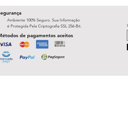
Segurança
Ambiente 100% Seguro. Sua Informação
é Protegida Pela Criptografia SSL 256-Bit.
Métodos de pagamentos aceitos
ShopArt Digital - Since 2014
São José do Rio Preto, SP 15047-254
michelle.rsilva@gmail.com - Whatsapp: (17) 99781-9391