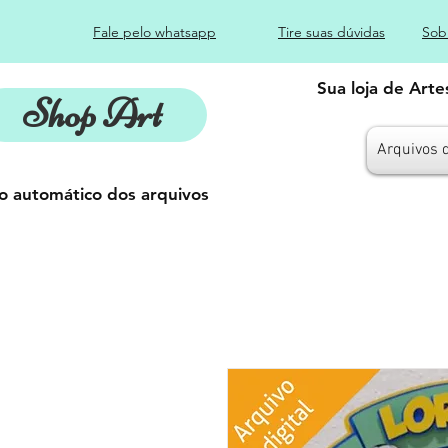
Fale pelo whatsapp
Tire suas dúvidas
Sob
Sua loja de Art
Shop Art
Arquivos 
o automático dos arquivos