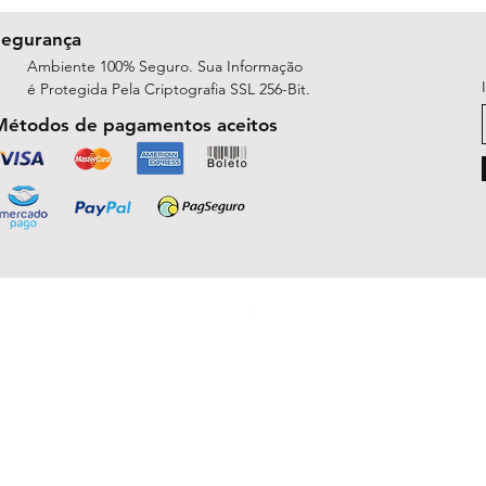
Segurança
Ambiente 100% Seguro. Sua Informação
é Protegida Pela Criptografia SSL 256-Bit.
Métodos de pagamentos aceitos
ShopArt Digital - Since 2014
São José do Rio Preto, SP 15047-254
michelle.rsilva@gmail.com - Whatsapp: (17) 99781-9391