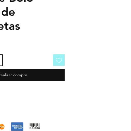
 de
etas
Realizar compra