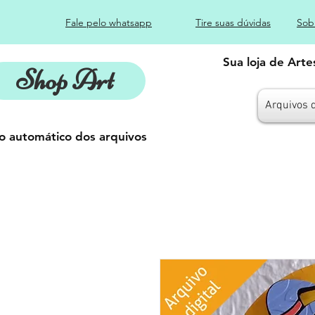
Fale pelo whatsapp
Tire suas dúvidas
Sob
Sua loja de Art
Shop Art
Arquivos 
o automático dos arquivos