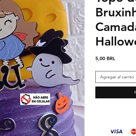
Bruxin
Camad
Hallow
Precio
5,00 BRL
Agregar al carrito