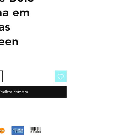
ha em
as
een
Realizar compra