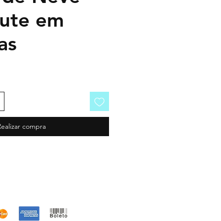
ute em
as
Realizar compra