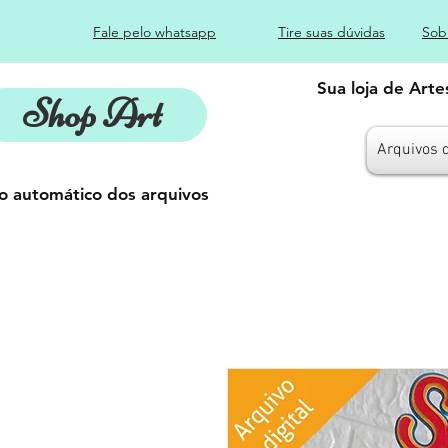
Fale pelo whatsapp
Tire suas dúvidas
Sob
Sua loja de Art
Shop Art
Arquivos 
o automático dos arquivos