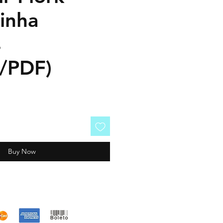
inha
s
o/PDF)
Buy Now