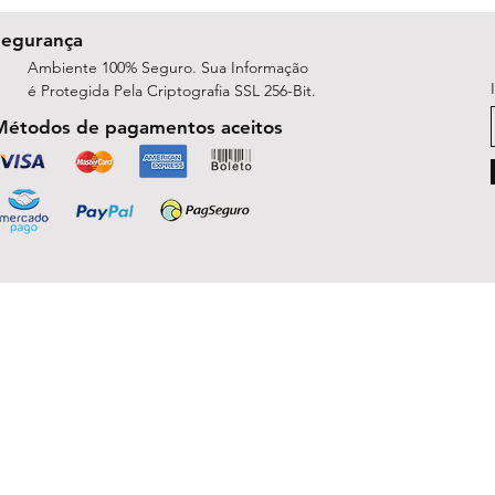
Segurança
Ambiente 100% Seguro. Sua Informação
é Protegida Pela Criptografia SSL 256-Bit.
Métodos de pagamentos aceitos
ShopArt Digital - Since 2014
São José do Rio Preto, SP 15047-254
michelle.rsilva@gmail.com - Whatsapp: (17) 99781-9391