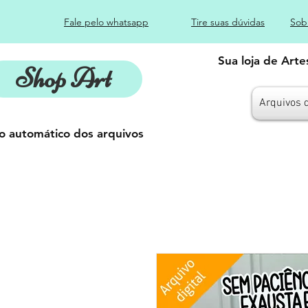
Fale pelo whatsapp
Tire suas dúvidas
Sob
Sua loja de Art
Shop Art
Arquivos 
o automático dos arquivos