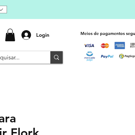
Meios de pagamentos segu
Login
ara
r Flork