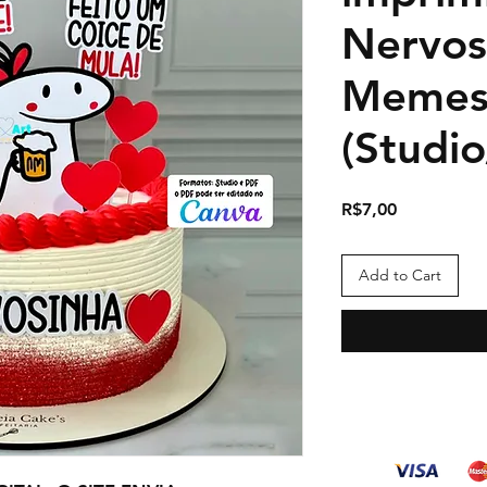
Nervos
Meme
(Studi
Price
R$7,00
Add to Cart