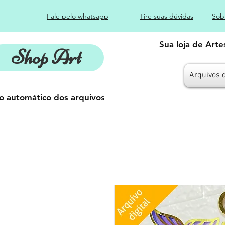
Fale pelo whatsapp
Tire suas dúvidas
Sob
Sua loja de Art
Shop Art
Arquivos 
o automático dos arquivos