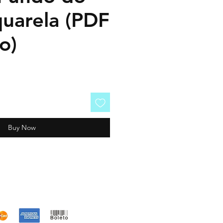
uarela (PDF
o)
Buy Now