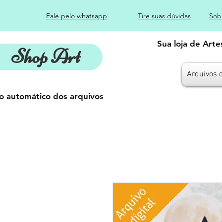
Fale pelo whatsapp
Tire suas dúvidas
Sob
Sua loja de Art
Shop Art
Arquivos 
o automático dos arquivos