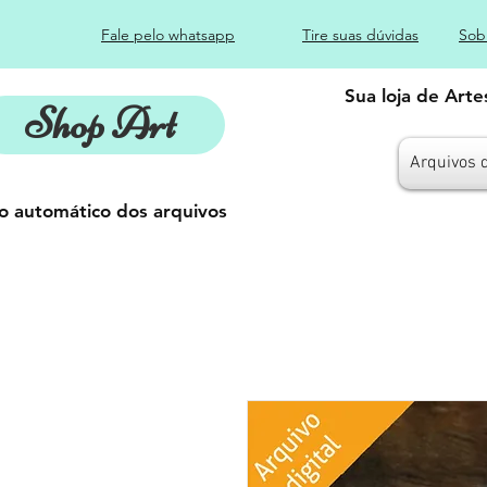
Fale pelo whatsapp
Tire suas dúvidas
Sob
Sua loja de Art
Shop Art
Arquivos 
o automático dos arquivos