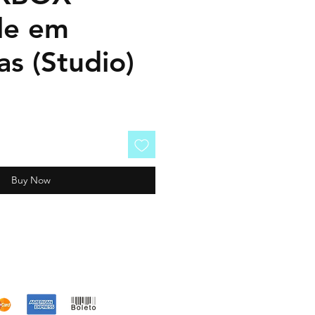
le em
s (Studio)
Buy Now