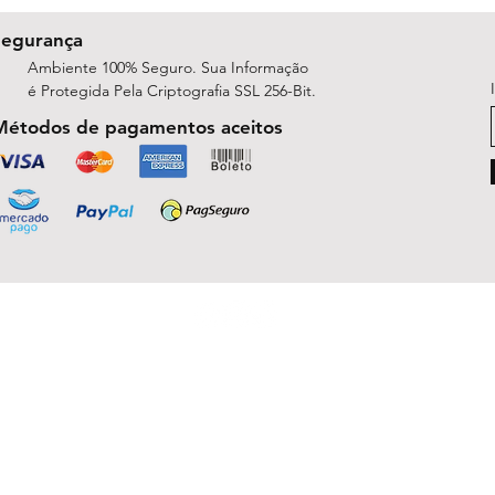
Segurança
Ambiente 100% Seguro. Sua Informação
é Protegida Pela Criptografia SSL 256-Bit.
Métodos de pagamentos aceitos
ShopArt Digital - Since 2014
São José do Rio Preto, SP 15047-254
michelle.rsilva@gmail.com - Whatsapp: (17) 99781-9391