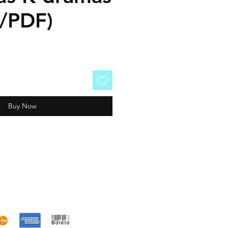
o/PDF)
Buy Now