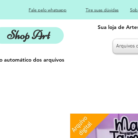
Fale pelo whatsapp
Tire suas dúvidas
Sob
Sua loja de Art
Shop Art
Arquivos 
o automático dos arquivos