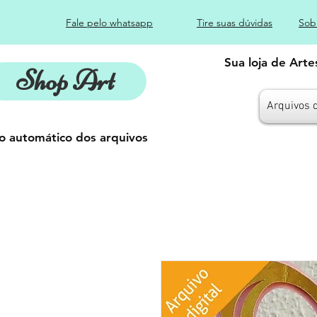
Fale pelo whatsapp
Tire suas dúvidas
Sob
Sua loja de Art
Shop Art
Arquivos 
o automático dos arquivos