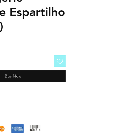
e Espartilho
)
Buy Now