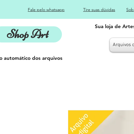
Fale pelo whatsapp
Tire suas dúvidas
Sob
Sua loja de Art
Shop Art
Arquivos 
o automático dos arquivos