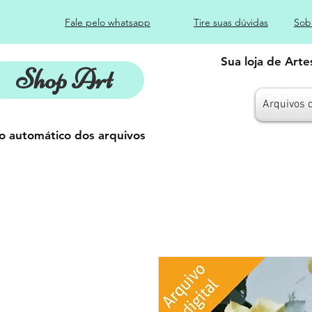
Fale pelo whatsapp
Tire suas dúvidas
Sob
Sua loja de Art
Shop Art
Arquivos 
o automático dos arquivos