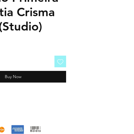
tia Crisma
(Studio)
Buy Now