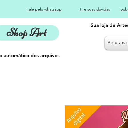
Fale pelo whatsapp
Tire suas dúvidas
Sob
Sua loja de Art
Shop Art
Arquivos 
o automático dos arquivos