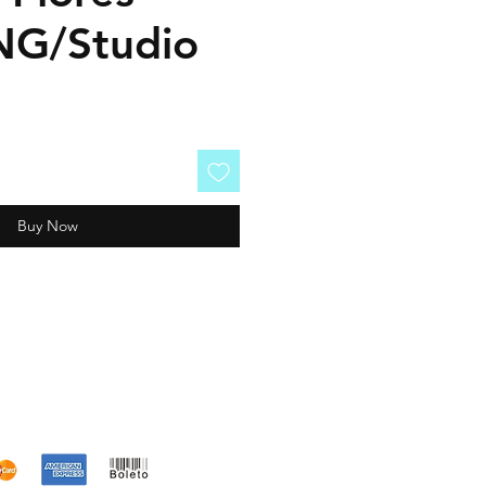
NG/Studio
Buy Now