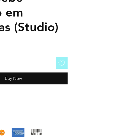
o em
s (Studio)
Buy Now