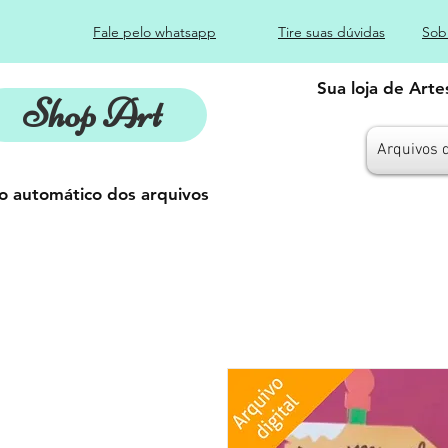
Fale pelo whatsapp
Tire suas dúvidas
Sob
Sua loja de Art
Shop Art
Arquivos 
o automático dos arquivos