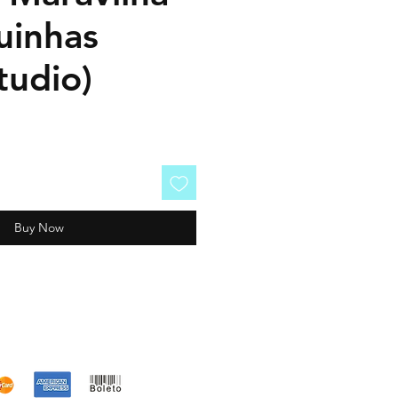
uinhas
tudio)
Buy Now