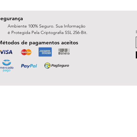
Segurança
Ambiente 100% Seguro. Sua Informação
é Protegida Pela Criptografia SSL 256-Bit.
Métodos de pagamentos aceitos
ShopArt Digital - Since 2014
São José do Rio Preto, SP 15047-254
michelle.rsilva@gmail.com - Whatsapp: (17) 99781-9391