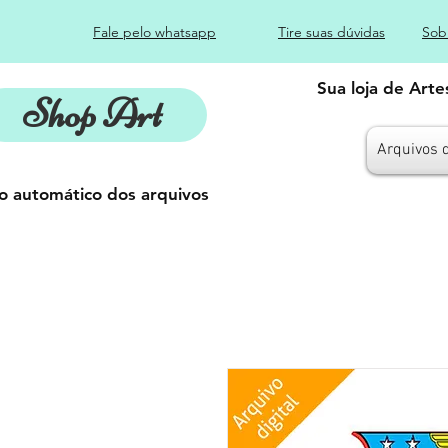
Fale pelo whatsapp
Tire suas dúvidas
Sob
Sua loja de Art
Shop Art
Arquivos 
o automático dos arquivos