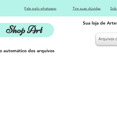
Fale pelo whatsapp
Tire suas dúvidas
Sob
Sua loja de Art
Shop Art
Arquivos 
o automático dos arquivos