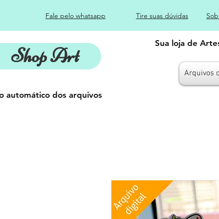
Fale pelo whatsapp
Tire suas dúvidas
Sob
Sua loja de Art
Shop Art
Arquivos 
o automático dos arquivos