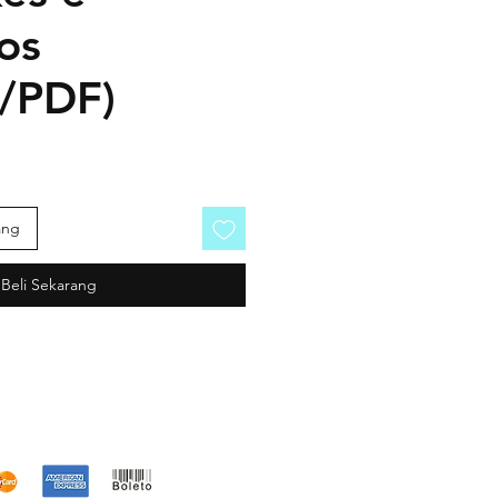
os
o/PDF)
ang
Beli Sekarang