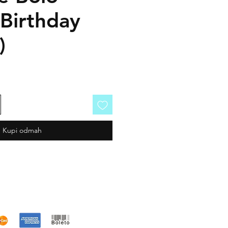
Birthday
)
Kupi odmah