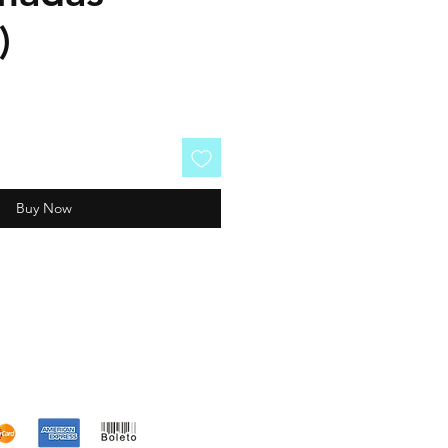
)
Buy Now