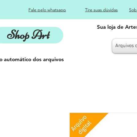
Fale pelo whatsapp
Tire suas dúvidas
Sob
Sua loja de Art
Shop Art
Arquivos 
o automático dos arquivos