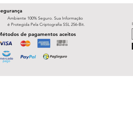
Segurança
Ambiente 100% Seguro. Sua Informação
é Protegida Pela Criptografia SSL 256-Bit.
Métodos de pagamentos aceitos
ShopArt Digital - Since 2014
São José do Rio Preto, SP 15047-254
michelle.rsilva@gmail.com - Whatsapp: (17) 99781-9391