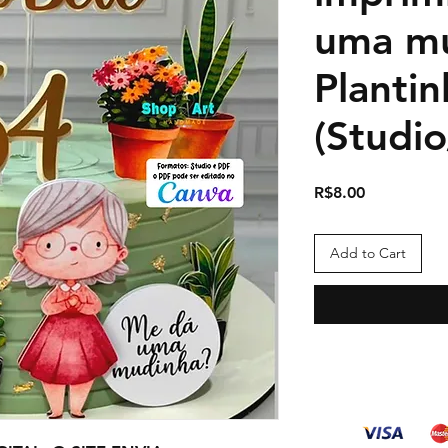
uma m
Planti
(Studi
Price
R$8.00
Add to Cart