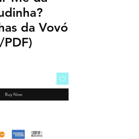
udinha?
nhas da Vovó
o/PDF)
Buy Now