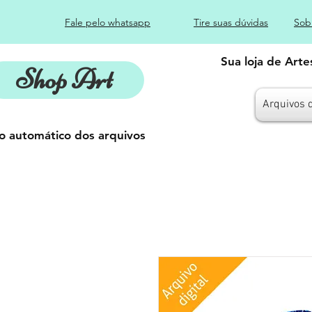
Fale pelo whatsapp
Tire suas dúvidas
Sob
Sua loja de Art
Shop Art
Arquivos 
o automático dos arquivos