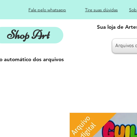
Fale pelo whatsapp
Tire suas dúvidas
Sob
Sua loja de Art
Shop Art
Arquivos 
o automático dos arquivos