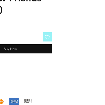
)
Buy Now