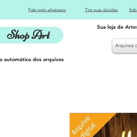
Fale pelo whatsapp
Tire suas dúvidas
Sob
Sua loja de Art
Shop Art
Arquivos 
o automático dos arquivos