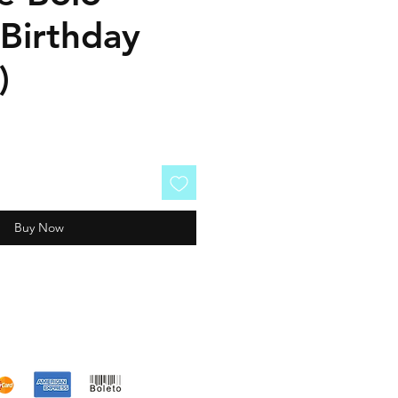
Birthday
)
Buy Now