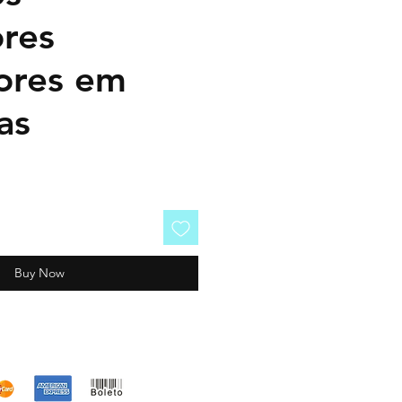
res
ores em
as
Buy Now