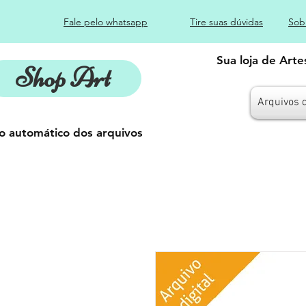
Fale pelo whatsapp
Tire suas dúvidas
Sob
Sua loja de Art
Shop Art
Arquivos 
o automático dos arquivos