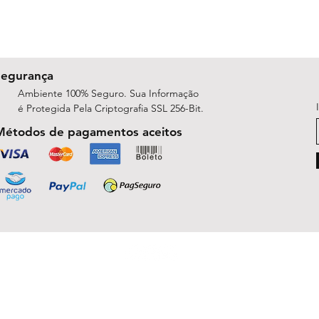
Segurança
Ambiente 100% Seguro. Sua Informação
é Protegida Pela Criptografia SSL 256-Bit.
Métodos de pagamentos aceitos
ShopArt Digital - Since 2014
São José do Rio Preto, SP 15047-254
michelle.rsilva@gmail.com - Whatsapp: (17) 99781-9391