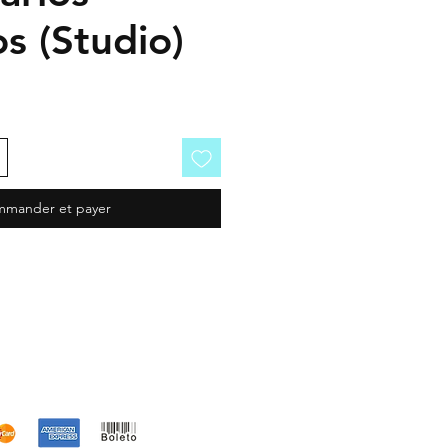
s (Studio)
mander et payer