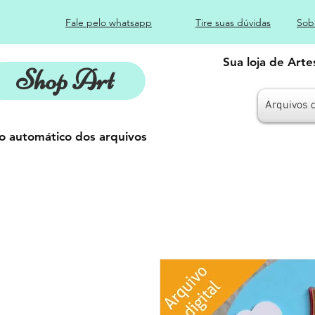
Fale pelo whatsapp
Tire suas dúvidas
Sob
Sua loja de Art
Shop Art
Arquivos 
o automático dos arquivos