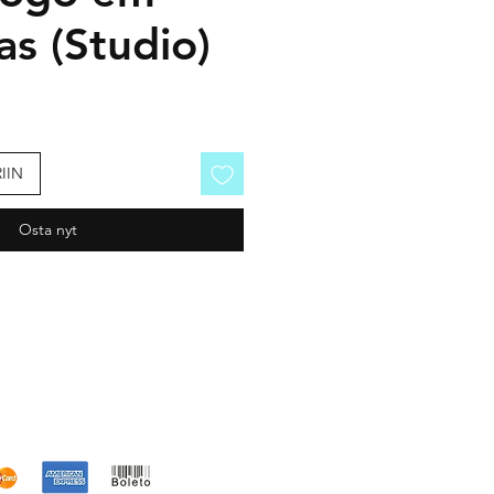
s (Studio)
IIN
Osta nyt