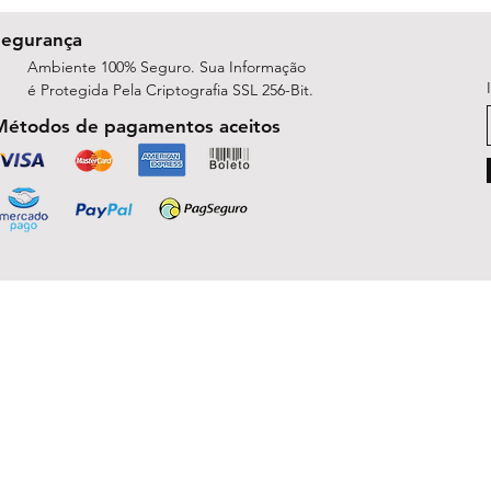
Segurança
Ambiente 100% Seguro. Sua Informação
é Protegida Pela Criptografia SSL 256-Bit.
Métodos de pagamentos aceitos
ShopArt Digital - Since 2014
São José do Rio Preto, SP 15047-254
michelle.rsilva@gmail.com - Whatsapp: (17) 99781-9391