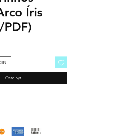
rco Íris
o/PDF)
IIN
Osta nyt