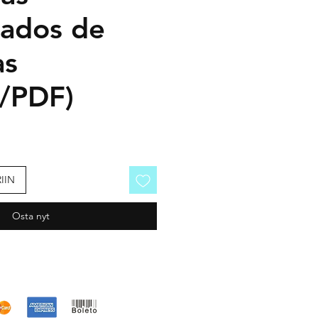
ados de
as
o/PDF)
IIN
Osta nyt