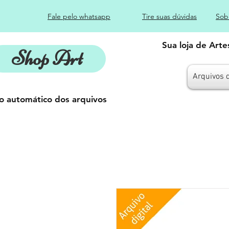
Fale pelo whatsapp
Tire suas dúvidas
Sob
Sua loja de Art
Shop Art
Arquivos 
o automático dos arquivos