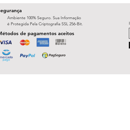
Segurança
Ambiente 100% Seguro. Sua Informação
é Protegida Pela Criptografia SSL 256-Bit.
Métodos de pagamentos aceitos
ShopArt Digital - Since 2014
São José do Rio Preto, SP 15047-254
michelle.rsilva@gmail.com - Whatsapp: (17) 99781-9391