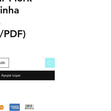
inha
s
o/PDF)
άθι
Αγορά τώρα