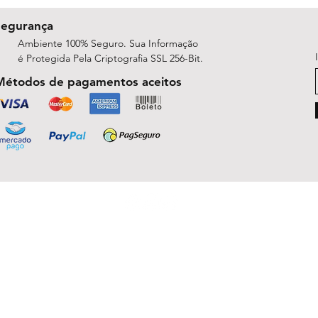
Segurança
Ambiente 100% Seguro. Sua Informação
é Protegida Pela Criptografia SSL 256-Bit.
Métodos de pagamentos aceitos
ShopArt Digital - Since 2014
São José do Rio Preto, SP 15047-254
michelle.rsilva@gmail.com - Whatsapp: (17) 99781-9391