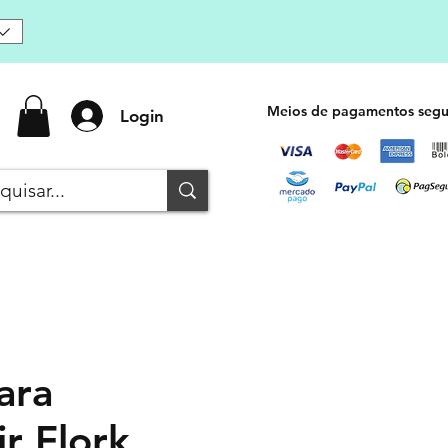
Meios de pagamentos segu
Login
ara
r Flork