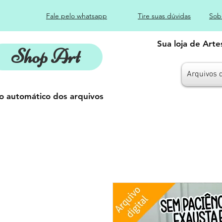
Fale pelo whatsapp
Tire suas dúvidas
Sob
Sua loja de Art
Shop Art
Arquivos 
o automático dos arquivos