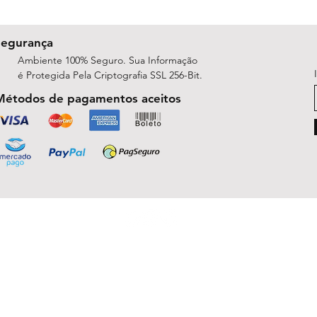
Segurança
Ambiente 100% Seguro. Sua Informação
é Protegida Pela Criptografia SSL 256-Bit.
Métodos de pagamentos aceitos
ShopArt Digital - Since 2014
São José do Rio Preto, SP 15047-254
michelle.rsilva@gmail.com - Whatsapp: (17) 99781-9391