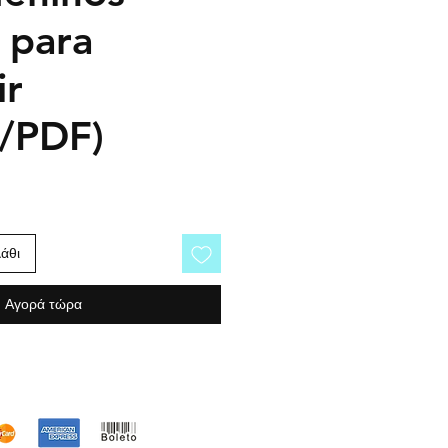
 para
ir
o/PDF)
άθι
Αγορά τώρα