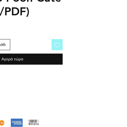
o/PDF)
άθι
Αγορά τώρα