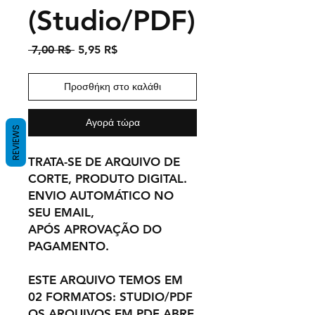
(Studio/PDF)
Κανονική
Τιμή
 7,00 R$ 
5,95 R$
τιμή
Έκπτωσης
Προσθήκη στο καλάθι
Αγορά τώρα
REVIEWS
TRATA-SE DE ARQUIVO DE
CORTE, PRODUTO DIGITAL.
ENVIO AUTOMÁTICO NO
SEU EMAIL,
APÓS APROVAÇÃO DO
PAGAMENTO.
ESTE ARQUIVO TEMOS EM
02 FORMATOS: STUDIO/PDF
OS ARQUIVOS EM PDF ABRE