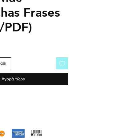
nhas Frases
o/PDF)
άθι
Αγορά τώρα