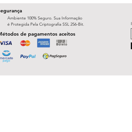
Segurança
Ambiente 100% Seguro. Sua Informação
é Protegida Pela Criptografia SSL 256-Bit.
Métodos de pagamentos aceitos
ShopArt Digital - Since 2014
São José do Rio Preto, SP 15047-254
michelle.rsilva@gmail.com - Whatsapp: (17) 99781-9391