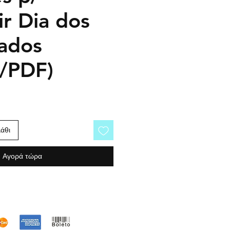
ir Dia dos
ados
o/PDF)
άθι
Αγορά τώρα