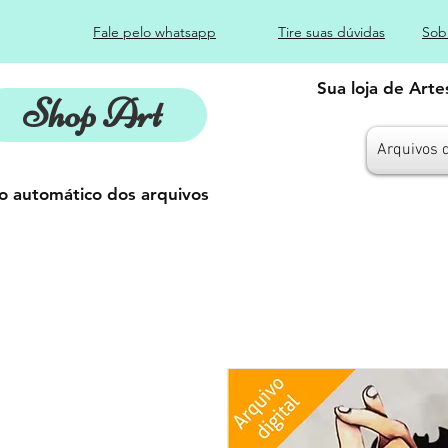
Fale pelo whatsapp
Tire suas dúvidas
Sob
Sua loja de Art
Shop Art
Arquivos 
o automático dos arquivos