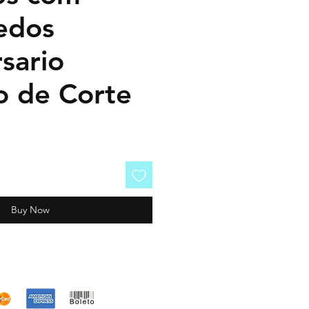
edos
sario
o de Corte
Buy Now