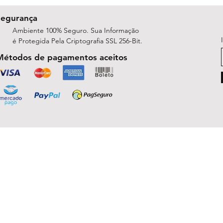
Segurança
Ambiente 100% Seguro. Sua Informação
é Protegida Pela Criptografia SSL 256-Bit.
Métodos de pagamentos aceitos
ShopArt Digital - Since 2014
São José do Rio Preto, SP 15047-254
michelle.rsilva@gmail.com - Whatsapp: (17) 99781-9391