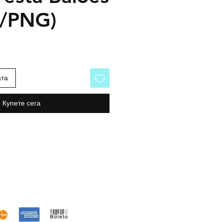
o/PNG)
ата
Купете сега