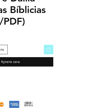
as Bíblicias
o/PDF)
ата
Купете сега