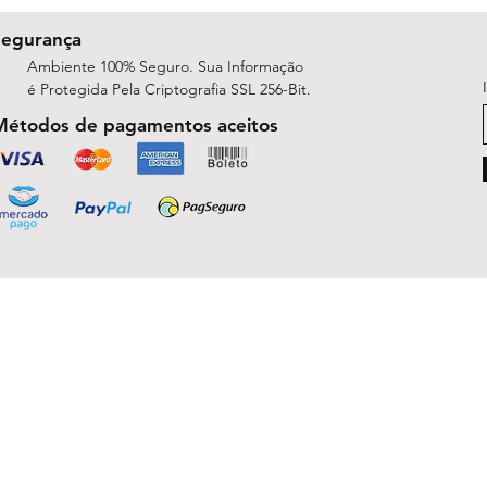
Segurança
Ambiente 100% Seguro. Sua Informação
é Protegida Pela Criptografia SSL 256-Bit.
Métodos de pagamentos aceitos
ShopArt Digital - Since 2014
São José do Rio Preto, SP 15047-254
michelle.rsilva@gmail.com - Whatsapp: (17) 99781-9391